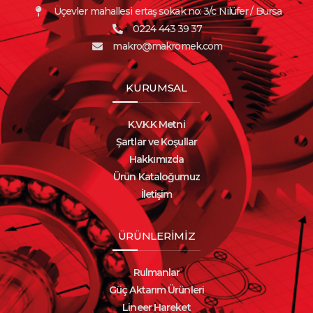
Üçevler mahallesi ertaş sokak no: 3/c Nilüfer / Bursa
0224 443 39 37
makro@makromek.com
KURUMSAL
K.V.K.K Metni
Şartlar ve Koşullar
Hakkımızda
Ürün Kataloğumuz
İletişim
ÜRÜNLERİMİZ
Rulmanlar
Güç Aktarım Ürünleri
Lineer Hareket