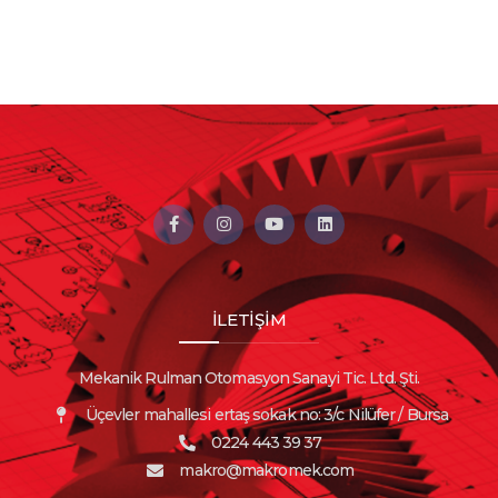
İLETİŞİM
Mekanik Rulman Otomasyon Sanayi Tic. Ltd. Şti.
Üçevler mahallesi ertaş sokak no: 3/c Nilüfer / Bursa
0224 443 39 37
makro@makromek.com