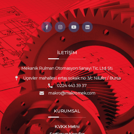
İLETİŞİM
Mekanik Rulman Otomasyon Sanayi Tic. Ltd. Şti.
Üçevler mahallesi ertaş sokak no: 3/c Nilüfer / Bursa
0224 443 39 37
makro@makromek.com
KURUMSAL
K.V.K.K Metni