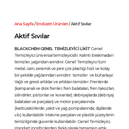
Ana Sayfa
/
Endüstri Ürünleri
/ Aktif Sıvılar
Aktif Sıvılar
BLACKCHEM
GENEL TEMİZLEYİCİ LİKİT
Genel
Temizleyici üniversal temizleyicidir. Kalıntı bırakmadan
temizler, yağından arındırır. Genel Temizleyici tüm
metal, cam, seramik ve pek çok plastiği hızlı ve kolay
bir şekilde yağlarından arındırır temizler ve buharlaşır.
Yağlı ve gresli artıklar ve artıkları temizler. Frenlerde
(kampanalı ve disk frenler, fren balataları, fren takozları,
silindirler, pistonlar ve kovanlar), debriyajlarda (debriyaj
balataları ve parçaları) ve motor parçalarında
(karbüratörlerde, yakıt ve yağ pompalarında, dişlilerde
v.b.) kullanılabilir. Makine parçaları ve plastik yüzeylerin
temizliğinde güvenle kullanılabilir. Genel Temizleyici,
standart incelticilerden farklı olarak tamamen artık