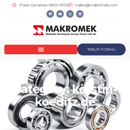
P.tesi-Cumartesi 08:00-19:00
makro@makromek.com
TEKLİF FORMU
Category: kerstin-
koeditz.de