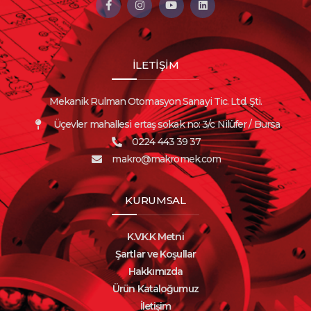
İLETİŞİM
Mekanik Rulman Otomasyon Sanayi Tic. Ltd. Şti.
Üçevler mahallesi ertaş sokak no: 3/c Nilüfer / Bursa
0224 443 39 37
makro@makromek.com
KURUMSAL
K.V.K.K Metni
Şartlar ve Koşullar
Hakkımızda
Ürün Kataloğumuz
İletişim